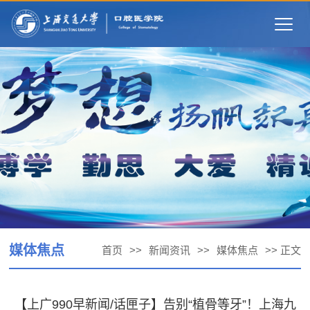
Togg
navig
媒体焦点
首页
>>
新闻资讯
>>
媒体焦点
>> 正文
【上广990早新闻/话匣子】告别“植骨等牙”！上海九