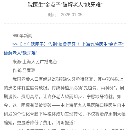
院医生“金点子”破解老人“缺牙难”
时间：2026-01-05
990早新闻
>>【上广话匣子】告别“植骨等牙”！上海九院医生“金点子”
破解老人“缺牙难”
来源:上海人民广播电台
作者:吕春璐
我国老龄人口有超过2亿颗缺失牙亟待修复，其中70%以上
的患者伴有重度骨缺损。传统种植牙必须“先植骨、再种牙”，周
期漫长、费用高昂，让许多老人望而却步，宁愿缺牙将就。如
今，这一困境有望被突破——由上海第九人民医院口腔医生自主
研发的个性化骨膜下种植体成功实现转化，不仅将治疗周期大幅
缩短，更显著降低了费用。请听报道：