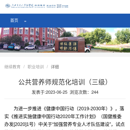
医学院首页
=
首页
=
继续教育
/
职业培训
/
详细
公共营养师规范化培训（三级）
发表于:2023-06-25 浏览次数：
244
为进一步推进《健康中国行动（
2019-2030
年）》，落
实《推进实施健康中国行动
2020
年工作计划》（国健推委
办发
[2020]1
号）中关于
“
加强营养专业人才队伍建设
”
，试点