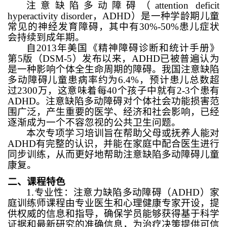
注意缺陷多动障碍（
attention deficit
hyperactivity disorder
，
ADHD
）是一种学龄期儿童
常见的神经发育障碍，其中有
30%
-
50%
患儿症状
会持续到成年期。
自
2013
年美国《精神障碍诊断和统计手册》
第
5
版（
DSM-5
）发布以来，
ADHD
已被普遍认为
是一种影响个体全生命周期的障碍。我国注意缺陷
多动障碍儿童患病率约为
6.4%
，预计患儿总数超
过
2300
万，这意味着每
40
个孩子中就有
2-3
个患有
ADHD
。注意缺陷多动障碍对个体社会功能损害范
围广泛，
产生重要的
医学、经济和社会影响，已经
逐渐成为一个
不容忽视
的公共卫生问题。
本次专项学习
培训旨在帮助
父母或抚养人
能
对
ADHD
有
完整的认识，并能在家庭中配合医生进行
同步训练，从而更好
地
帮助注意缺陷多动障碍儿童
康复。
二、课程特色
1
.
专业性：注意力缺陷多动障碍（
ADHD
）家
庭训练师课程由专业医生和心理健康专家开设，提
供权威的信息和指导，确保学员能够获得基于科学
证据和最新研究的准确信息，为治疗决策提供可信