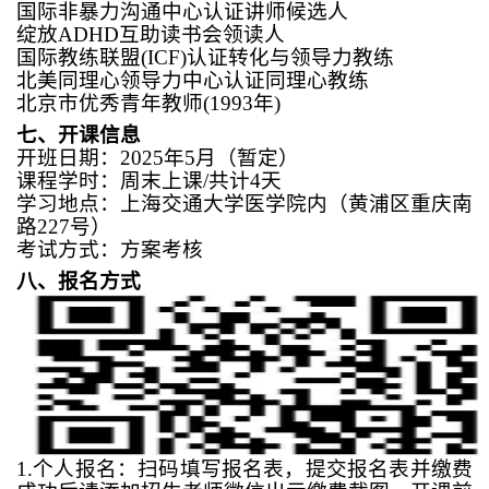
国际非暴力沟通中心认证讲师候选人
绽放
ADHD
互助读书会领读人
国际教练联盟
(ICF)
认证转化与领导力教练
北美同理心领导力中心认证同理心教练
北京市优秀青年教师
(1993
年
)
七、开课信息
开班日期：
202
5年
5
月（暂定）
课程学时：周末上课
/
共计
4
天
学习地点：上海交通大学医学院内（黄浦区重庆南
路
227
号）
考试方式：方案考核
八、报名方式
1
.
个人报名：扫码填写报名表，提交报名表并缴费