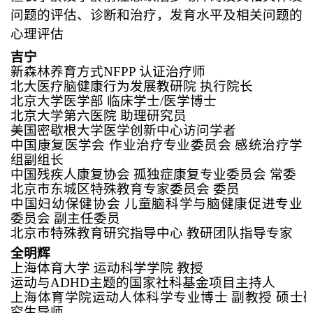
问题的评估、诊断和治疗，发育水平及相关问题的
心理评估
吉宁
新森林养育方式
NFPP
认证治疗师
北大医疗脑健康行为发展教研院
执行院长
北京大学医学部
临床学士
/
医学博士
北京大学第六医院
助理研究员
美国密歇根大学医学创新中心访问学者
中国康复医学会
作业治疗专业委员会
感统治疗学
组副组长
中国残疾人康复协会
孤独症康复专业委员会
常委
北京市东城区特殊教育专家委员会
委员
中国妇幼保健协会
儿童脑科学与脑健康促进专业
委员会
副主任委员
北京市特殊教育研究指导中心
教研团队指导专家
全明辉
上海体育大学
运动科学学院
教授
运动与
ADHD
主题的国家社科基金项目主持人
上海体育学院运动人体科学专业博士
副教授
硕士
究生导师