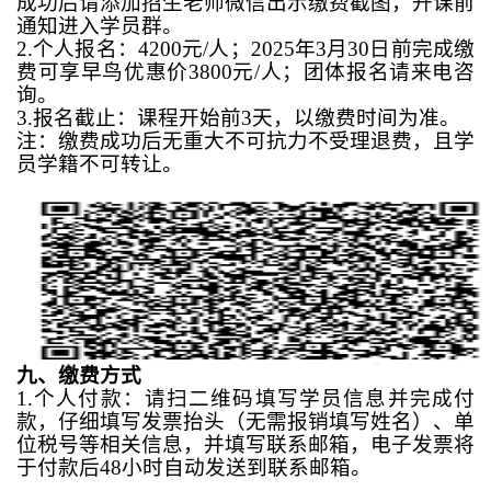
成功后请添加招生老师微信出示缴费截图，开课前
通知进入学员群。
2
.
个人报名：
4200
元
/
人；
2
025年
3月
30日前完成缴
费可享
早鸟优惠价
3800
元
/
人；团体报名请来电咨
询。
3
.
报名截止：课程开始前
3
天，以缴费时间为准。
注：缴费成功后无重大不可抗力不受理退费，且学
员学籍不可转让。
九、缴费方式
1
.
个人付款：请扫二维码填写学员信息并完成付
款，仔细填写发票抬头（无需报销填写姓名）、单
位税号等相关信息，并填写联系邮箱，电子发票将
于付款后
48
小时自动发送到联系邮箱。