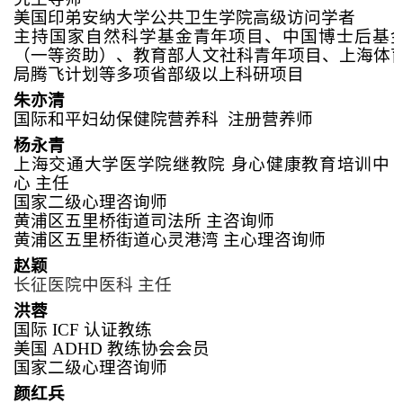
美国印弟安纳大学公共卫生学院高级访问学者
主持国家自然科学基金青年项目、中国博士后基
（一等资助）、教育部人文社科青年项目、上海体
局腾飞计划等多项省部级以上科研项目
朱亦清
国际和平妇幼保健院营养科
注册营养师
杨永青
上海交通大学医学院继教院
身心健康教育培训中
心
主任
国家二级心理咨询师
黄浦区五里桥街道司法所
主咨询师
黄浦区五里桥街道心灵港湾
主心理咨询师
赵颖
长征医院
中医科
主任
洪蓉
国际
ICF
认证教练
美国
ADHD
教练协会会员
国家二级心理咨询师
颜红兵