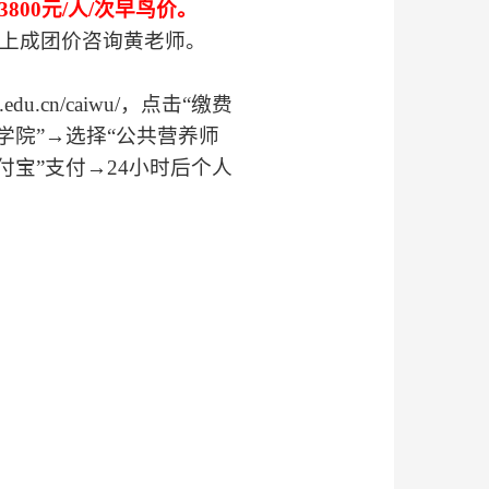
3800
元
/
人
/
次早鸟价。
上成团价咨询黄老师。
.edu.cn/caiwu/
，点击“缴费
学院”→选择“公共营养师
付宝”支付→
24
小时后个人