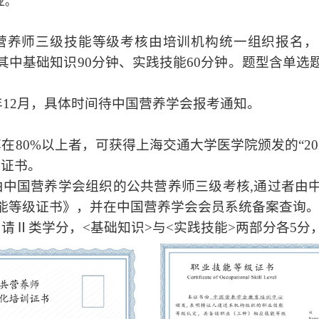
业。
营养师三级技能等级考核由培训机构统一组织报名，
其中基础知识
90
分钟、实践技能
60
分钟。题型含单选
年
12
月，具体时间待中国营养学会报考通知。
率在
80%
以上者，可获得上海交通大学医学院颁发的“
20
业证书。
由中国营养学会组织的公共营养师三级考核
,
通过者由
能等级证书》，并在中国营养学会会员系统备案查询
申请Ⅱ类学分，
<
基础知识
>
与
<
实践技能
>
两部分各
5
分