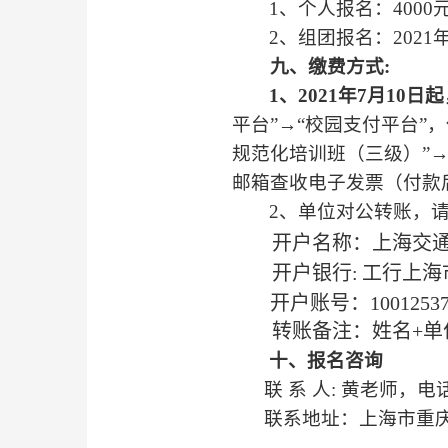
1
、个人报名：
4000
2
、组团报名：
2021
九、缴费方式
:
1
、
2021
年
7
月
10
日起
平台”→“校园支付平台”
规范化培训班（三级）”→
邮箱查收电子发票（付款
2
、
单位对公转账，
开户名称：上海交
开户银行
:
工行上海
开户账号：
1001253
转账备注：姓名
+
单
十、报名咨询
联 系 人
:
黄老师，电
联系地址：上海市重