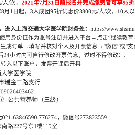
元
/
人
/
次，
2021
年
7
月
31
日前报名并完成缴费者可享
95
折
年
8
月
1
日起，
3
人成团
95
折优惠价
3800
元
/
人
/
次，
10
人以
，进入上海交通大学医学院财务处：
https://www.shsmu
，使用身份证作为账号注册并进入平台→点击“继续教育
生成订单→填写并核对个人及开票信息→“微信”或“支
后
24
小时内可自行修改开票信息，过时不得修改）。
请转入以下账户，发票开课后开具
通大学医学院
市瑞金二路支行
709026403462
位
+
公共营养师（三级）
话
021-63846590-776274
，微信号
273823559
庆南路
227
号东
1
楼
115
室