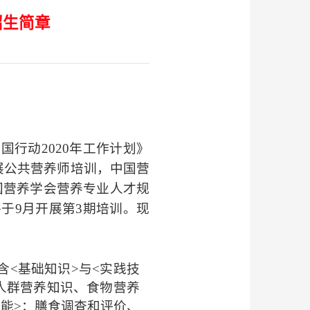
招生简章
）
中国行动
2020
年工作计划》
展公共营养师培训，中国营
国营养学会营养专业人才规
将于
9
月开展第
3
期培训。现
含
<
基础知识
>
与
<
实践技
人群营养知识、食物营养
技能
>
：膳食调查和评价、