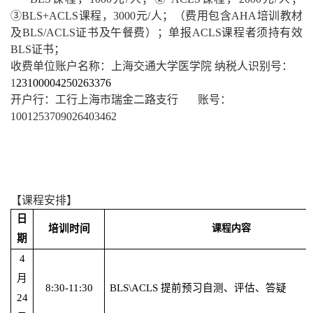
③BLS+ACLS课程，3000元/人；（费用包含AHA培训教材
及BLS
/ACLS证书
及
午餐费
）；单报
ACLS课程者须持有效
BLS证书；
收费单位账户名称：
上海交通大学医学院
纳税人识别号：
1
23100004250263376
开户行
：
工行上海市瑞金二路支行
账号
：
1
001253709026403462
【课程
安排
】
日
培训时间
课程内容
期
4
月
8:30-11:30
BLS\ACLS 提前预习自测、评估、答疑
24