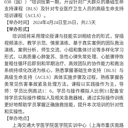
038
（国））
”培训班第一期，开设针对广大群众
的
基础生命
支持课程（
BLS）及针对专业医疗
卫生人员的
高级生命支持
培训课程（
ACLS）。
【
举办
时间】
202
4
年
4
月
24
日至
2
6日
，共
2.5
天
【举办形式】
培训班将采用理论授课与技能实训相结合的形式，穿插
视频演示、教学示范、情景演练、基于真实案例的团队救治
演练、案例分析、师生交流、小组和集体讨论等多样化学习
形式，以高质量心肺复苏、急性心律失常处理、心脏骤停恢
复租住循环后即刻和早期治疗、高效团队的协作能力和救治
系统持续化改进为核心，熟悉掌握基础生命支持（
BLS）与
高级生命支持（ACLS）具体实施步骤及过程，熟练掌握各
类常见伤害事故紧急
处理方法。课程以实践操作为主，导
师：学员比例高达
1：6，学员与操作模拟人比例3:1配备安
排学员实际操作模拟人及相关
急救器械
，通过
实际
操作训练
更好
地
帮助学员掌握正确施救技能，提升本次培训的针对性
和
实操性。
【
举办地点
】
上海交通大学医学院医学院
实训中心（上海市
重庆南路