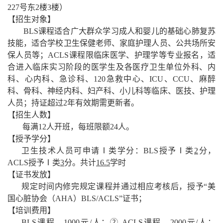
227号
东
2楼3楼
）
【招生对象】
BLS课程适合广大群众
学习
成人
和婴儿
的
基础心肺复苏
技能，
适合学校
卫生保健老师
、
家庭护理人员
、公共场所安
保人员等；
ACLS课程限临床医学、护理学等专业报名，
适
合
进入临床
实习
阶段
的医学生及
各医疗卫生单位外科、内
科、心内科、急诊科、
120急救中心、ICU、CCU、麻醉
科、骨科、神经内科、妇产科、小儿科等临床、医技、护理
人员；持证超过2年
有效期
需
更新者
。
【招生
人数
】
每满
12人开班，每班限额24人。
【
授予学分
】
卫生技术人员可申请
Ⅰ类
学分：
BLS授予Ⅰ类
2
分，
ACLS授予Ⅰ类
3
分。共计
16.5
学时
【证书发放】
规定时间内修完规定课程并通过相应考核后，授予
“美
国心脏协会（AHA）BLS
/ACLS
”证书；
【培训费用】
BLS课程，1000元/人；② ACLS课程，2000元/人；