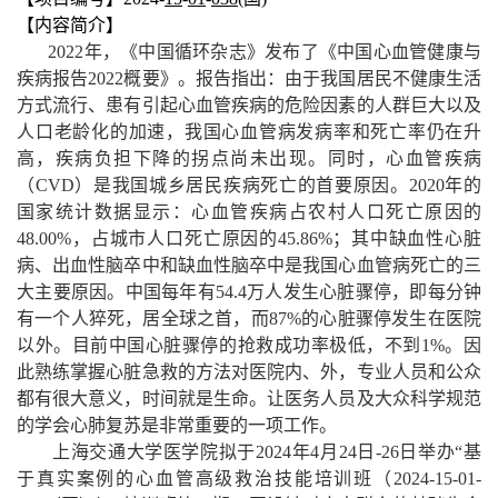
【
内容简介
】
2022年，《中国循环杂志》发布了《中国心血管健康与
疾病报告2022概要》。报告指出：由于我国居民不健康生活
方式流行、患有引起心血管疾病的危险因素的人群巨大以及
人口老龄化的加速，我国心血管病发病率和死亡率仍在升
高，疾病负担下降的拐点尚未出现。同时，心血管疾病
（CVD）是我国城乡居民疾病死亡的首要原因。2020年的
国家统计数据显示：心血管疾病占农村人口死亡原因的
48.00%，占城市人口死亡原因的45.86%；其中缺血性心脏
病、出血性脑卒中和缺血性脑卒中是我国心血管病死亡的三
大主要原因。中国每年有54.4万人发生心脏骤停，即每分钟
有一个人猝死，居全球之首，而87%的心脏骤停发生在医院
以外。目前中国心脏骤停的抢救成功率极低，不到1%。因
此熟练掌握
心脏急救的方法
对医院内、外，专业人员和公众
都有很大意义，时间就是生命。让医务人员及大众科学规范
的学会心肺复苏是非常重要的一项工作。
上海交通大学医学院拟于
2024年4月24日-26日
举办
“基
于真实案例的心血管高级救治技能培训班（
2024-15-01-