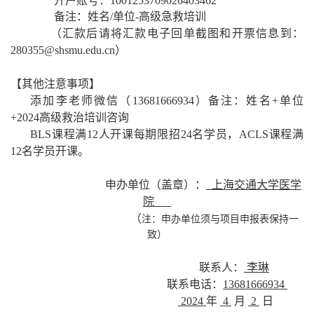
开户账号：
1001253709026403462
备注：姓名
/单位-高级急救培训
（汇款后请将汇款电子回单截图和开票信息到：
280355@shsmu.edu.cn）
【其他注意事项】
添加
李
老师微信（
13681666934
）备注：姓名
+单位
+2024
高级救治培训咨询
BLS课程
满
12
人
开课
每期限招
24名学员，ACLS课程满
12名学员开课
。
申办单位（盖章）：
上海交通大学医学
院
（
注：申办单位须与项目申报表保持一
致）
联系人：
李琳
联系电话：
13681666934
2024
年
4
月
2
日