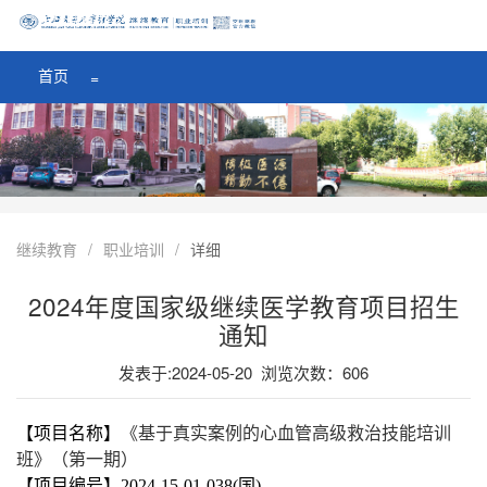
医学院首页
=
首页
=
继续教育
/
职业培训
/
详细
2024年度国家级继续医学教育项目招生
通知
发表于:2024-05-20 浏览次数：
606
【
项目名称
】
《
基于真实案例的心血管高级救治技能培训
班
》
（第一期）
【
项目
编号】
202
4
-
15
-
01
-
038
(国)