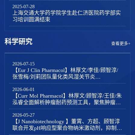
2025-07-28
上海交通大学药学院学生赴仁济医院药学部实
习培训圆满结束
科学研究
查看更多+
2026-07-15
【Eur J Clin Pharmacol】林厚文/李佳/顾智淳/
张雪梅/刘莉团队量化类风湿关节炎
b/tsDMARDs感染风险差异，为风湿精准用药
2026-06-01
提供新循证证据
【Curr Mol Pharmacol】林厚文/顾智淳/王佳/朱
泓睿全面解析肿瘤耐药预测工具，聚焦肿瘤血
栓交叉领域
2026-05-27
【J Nanobiotechnology 】董霄、方超、顾智淳
联合开发pH响应型聚合物纳米激动剂，抑制肿
瘤血栓，增强光动力疗法驱动的原位肿瘤疫苗