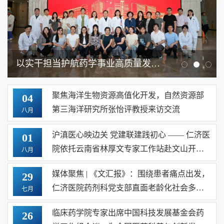
以实干担当护航药学事业高质量发展 ——沪津医院药学党建业务融合交流活动在仁济医院圆满举办
聚焦海洋生物资源高值化开发，自然资源部
04
第三海洋研究所张怡评教授来访交流
八月
沪滇医心映边关 党建联建践初心 —— 仁济医
01
院依托云南省林厚文专家工作站赴文山开展
八月
党业融合帮扶实践
媒体聚焦 | 《文汇报》：围绕患者痛点出发，
29
仁济医院药剂科党支部直面老龄化社会多重
七月
用药难题，拓展服务边界
临床药学院专家出席中国科技发展基金会药
26