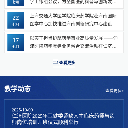
学工作组会议，为全国医药科普与创新发展
七月
贡献交医力量
上海交通大学医学院临床药学院赴海南国际
22
医学中心加快推进海南创新研究中心建设
七月
以实干担当护航药学事业高质量发展 ——沪
17
津医院药学党建业务融合交流活动在仁济医
七月
院圆满举办
查看更多
教学动态
查看更多+
2025-10-09
仁济医院2025年卫健委紧缺人才临床药师与药
师岗位培训开班仪式顺利举行