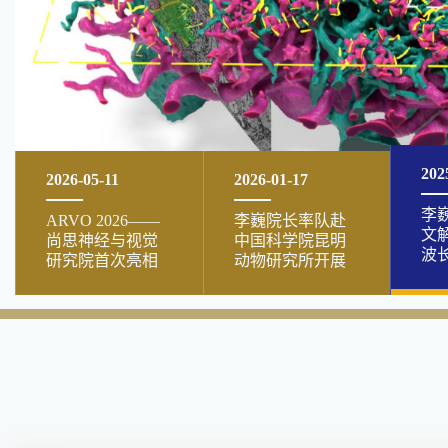
2026-05-11
2026-01-17
202
ARVO 2026——
李巍院长率队赴
李
尚思神经与视觉
中国科学院昆明
文
研究院首次亮相
动物研究所开展
波
国际学术舞台
交流访问
路