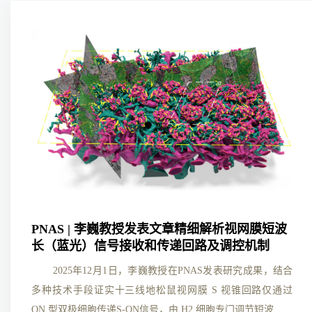
PNAS | 李巍教授发表文章精细解析视网膜短波
长（蓝光）信号接收和传递回路及调控机制
​ 2025年12月1日，李巍教授在PNAS发表研究成果，结合
多种技术手段证实十三线地松鼠视网膜 S 视锥回路仅通过
ON 型双极细胞传递S-ON信号，由 H2 细胞专门调节短波...