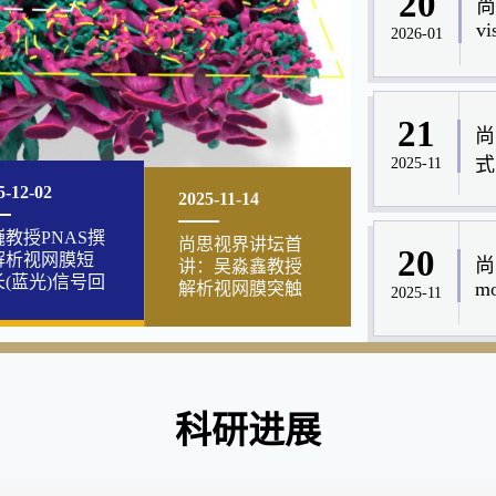
20
尚
vi
2026-01
21
尚
式
2025-11
2025-11-14
5-12-02
尚思视界讲坛首
巍教授PNAS撰
20
讲：吴淼鑫教授
尚思
解析视网膜短
解析视网膜突触
mo
长(蓝光)信号回
2025-11
通路与视觉功能
及调控机制
机制
科研进展