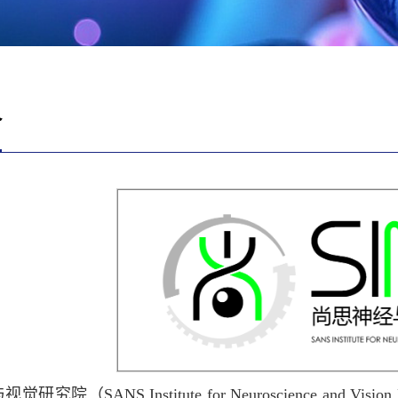
介
研究院（SANS Institute for Neuroscience and