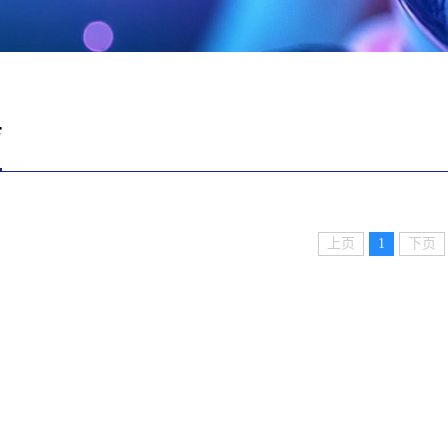
育
上页
1
下页