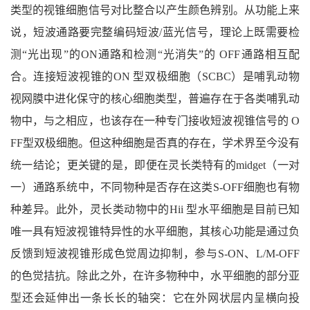
类型的视锥细胞信号对比整合以产生颜色辨别。从功能上来
说，短波通路要完整编码短波/蓝光信号，理论上既需要检
测“光出现”的ON通路和检测“光消失”的 OFF通路相互配
合。连接短波视锥的ON 型双极细胞（SCBC）是哺乳动物
视网膜中进化保守的核心细胞类型，普遍存在于各类哺乳动
物中，与之相应，也该存在一种专门接收短波视锥信号的 O
FF型双极细胞。但这种细胞是否真的存在，学术界至今没有
统一结论；更关键的是，即便在灵长类特有的midget（一对
一）通路系统中，不同物种是否存在这类S-OFF细胞也有物
种差异。此外，灵长类动物中的Hii 型水平细胞是目前已知
唯一具有短波视锥特异性的水平细胞，其核心功能是通过负
反馈到短波视锥形成色觉周边抑制，参与S-ON、L/M-OFF
的色觉拮抗。除此之外，在许多物种中，水平细胞的部分亚
型还会延伸出一条长长的轴突：它在外网状层内呈横向投