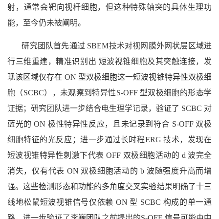
射，通常会靶向视杆细胞，但这种特殊轴突的具体生理功
能，至今仍未被阐明。
研究团队首先通过 SBEM技术对视网膜外网状层区域进
行三维重建，精准识别出 短波视锥细胞及其突触连接，发
现该区域仅存在 ON 型双极细胞这一短波视锥特异性双极细
胞（SCBC），未观察到特异性S-OFF 型双极细胞的形态学
证据；研究团队进一步结合电生理学记录，验证了 SCBC 对
蓝光的 ON 极性特异性反应，且未记录到符合 S-OFF 双极
细胞特征的光反应；进一步通过长时程ERG 技术，发现在
短波视锥特异性刺激下代表 OFF 双极细胞活动的 d 波完全
消失，仅有代表 ON 双极细胞活动的 b 波随强度升高而增
强。这些检测形态和功能的多角度交叉实验结果明确了十三
线地松鼠短波视锥信号仅依赖 ON 型 SCBC 构成的单一通
路，进一步验证了李巍团队之前提出的S-OFF 信号可能由中