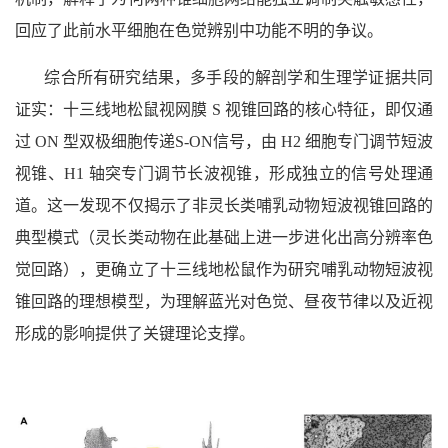
回应了此前水平细胞在色觉辨别中功能不明的争议。
综合所有研究结果，多手段的解剖学和生理学证据共同
证实：十三线地松鼠视网膜 S 视锥回路的核心特征，即仅通
过 ON 型双极细胞传递S-ON信号，由 H2 细胞专门调节短波
视锥、H1 轴突专门调节长波视锥，形成独立的信号处理通
道。这一发现不仅揭示了非灵长类哺乳动物短波视锥回路的
典型模式（灵长类动物在此基础上进一步进化出高分辨率色
觉回路），更确立了十三线地松鼠作为研究哺乳动物短波视
锥回路的理想模型，为理解蓝光对色觉、昼夜节律以及近视
形成的影响提供了关键理论支撑。