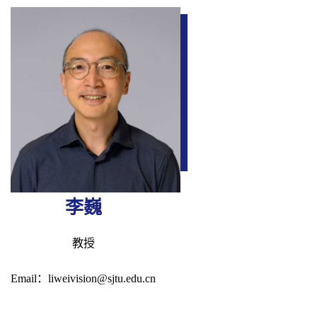
李巍
教授
Email：liweivision@sjtu.edu.cn