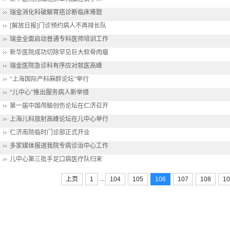
瑞金消化科破解胃癌诊断临床难题
[解放日报]门诊预约病人不再排长队
瑞金全面启动普通专科医师培训工作
新华医院成功切除罕见巨大软骨肉瘤
瑞金医院急诊科有序应对就医高峰
“上海国际产科麻醉论坛”举行
“儿中心”推出服务病人新举措
第一届中国颅脑创伤论坛在仁济召开
上海儿科放射高峰论坛在儿中心举行
仁济南院临时门诊部正式开业
多家媒体报道我院专病诊治中心工作
儿中心第三批手足口病医疗队归来
...
上页
1
104
105
106
107
108
10