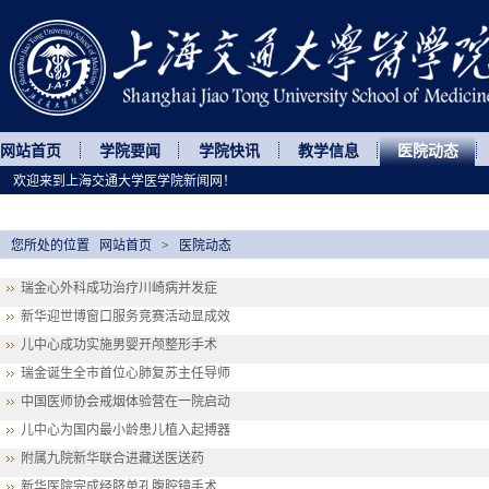
网站首页
学院要闻
学院快讯
教学信息
医院动态
欢迎来到上海交通大学医学院新闻网！
您所处的位置
网站首页
>
医院动态
瑞金心外科成功治疗川崎病并发症
新华迎世博窗口服务竞赛活动显成效
儿中心成功实施男婴开颅整形手术
瑞金诞生全市首位心肺复苏主任导师
中国医师协会戒烟体验营在一院启动
儿中心为国内最小龄患儿植入起搏器
附属九院新华联合进藏送医送药
新华医院完成经脐单孔腹腔镜手术