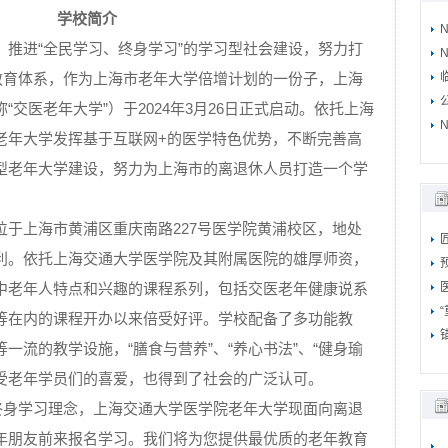
学校简介
，推进“全民学习、终身学习”的学习型社会建设，努力打
N
年教育体系，作为上海市老年大学倍增计划的一份子，上海
交医老年大学”）于2024年3月26日正式启动。依托上海
N
老年大学发挥基于互联网+的医学特色优势，不断完善高
型老年大学建设，努力为上海市的离退休人员打造一个学
位于上海市黄浦区重庆南路227号医学院黄浦校区，地处
利。依托上海交通大学医学院及其附属医院的雄厚师资，
中老年人特点和兴趣的课程系列，包括交医老年健康说系
等在内的课程开办以来倍受好评。学校配备了多功能教
一流的教学设施，“膳食与营养”、“养心书法”、“健身瑜
深受老年学员们的喜爱，也得到了社会的广泛认可。
的终身学习理念，上海交通大学医学院老年大学现面向离退
年朋友前来报名学习。我们将为您提供最优质的老年教育