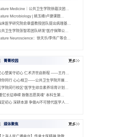
Nature Medicine｜公共卫生学院徐蕴汶团…
ature Microbiology | 姚玉峰/卢捷课题…
临床医学研究院俞章盛教授团队提出病理基…
公共卫生学院张智若团队研发“医疗保障公…
ature Neuroscience：徐天乐/李伟广等合…
菁菁校园
匠心塑美守初心 仁术济世启新程 ——王丹…
预你同行 心心相卫——公共卫生学院开展…
医学院闵行校区“医学生综合素养培育计划…
“重忆长征峥嵘 致敬志愿英魂” 本科生第…
锚定初心 深耕本源 争做AI不可替代医学人…
媒体聚焦
【上海人民广播电台】传承大医精神 致敬…