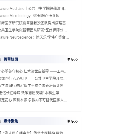
Nature Medicine｜公共卫生学院徐蕴汶团…
ature Microbiology | 姚玉峰/卢捷课题…
临床医学研究院俞章盛教授团队提出病理基…
公共卫生学院张智若团队研发“医疗保障公…
ature Neuroscience：徐天乐/李伟广等合…
菁菁校园
匠心塑美守初心 仁术济世启新程 ——王丹…
预你同行 心心相卫——公共卫生学院开展…
医学院闵行校区“医学生综合素养培育计划…
“重忆长征峥嵘 致敬志愿英魂” 本科生第…
锚定初心 深耕本源 争做AI不可替代医学人…
媒体聚焦
【上海人民广播电台】传承大医精神 致敬…