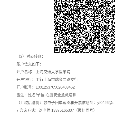
（2）对公转账：
账户信息如下：
开户名称：上海交通大学医学院
开户银行：工行上海市瑞金二路支行
开户账号：1001253709026403462
备注：姓名/单位-心脏安全急救培训
（汇款后请将汇款电子回单截图和开票信息到：yf0426@shsm
7.咨询方式：刘老师 13375165397（微信同号）