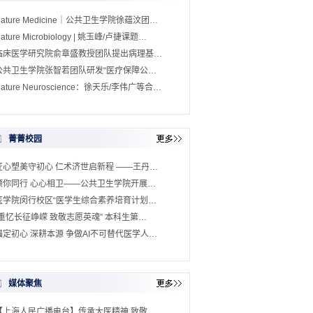
Nature Medicine｜公共卫生学院徐蕴汶团…
ature Microbiology | 姚玉峰/卢捷课题…
临床医学研究院俞章盛教授团队提出病理基…
公共卫生学院张智若团队研发“医疗保障公…
ature Neuroscience：徐天乐/李伟广等合…
菁菁校园
匠心塑美守初心 仁术济世启新程 ——王丹…
预你同行 心心相卫——公共卫生学院开展…
医学院闵行校区“医学生综合素养培育计划…
“重忆长征峥嵘 致敬志愿英魂” 本科生第…
锚定初心 深耕本源 争做AI不可替代医学人…
媒体聚焦
【上海人民广播电台】传承大医精神 致敬…