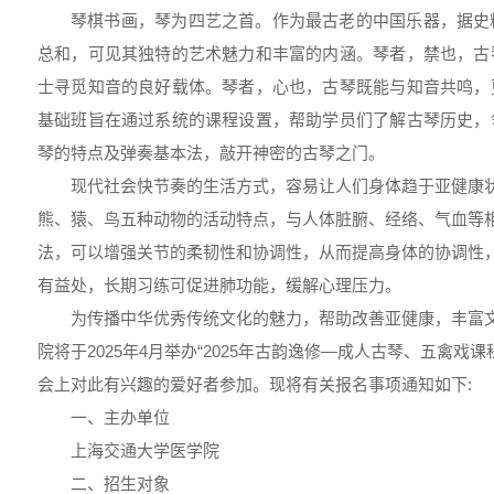
琴棋书画，琴为四艺之首。作为最古老的中国乐器，据史
总和，可见其独特的艺术魅力和丰富的内涵。琴者，禁也，古
士寻觅知音的良好载体。琴者，心也，古琴既能与知音共鸣，
基础班旨在通过系统的课程设置，帮助学员们了解古琴历史，
琴的特点及弹奏基本法，敲开神密的古琴之门。
现代社会快节奏的生活方式，容易让人们身体趋于亚健康
熊、猿、鸟五种动物的活动特点，与人体脏腑、经络、气血等
法，可以增强关节的柔韧性和协调性，从而提高身体的协调性
有益处，长期习练可促进肺功能，缓解心理压力。
为传播中华优秀传统文化的魅力，帮助改善亚健康，丰富
院将于2025年4月举办“2025年古韵逸修—成人古琴、五禽戏
会上对此有兴趣的爱好者参加。现将有关报名事项通知如下:
一、主办单位
上海交通大学医学院
二、招生对象