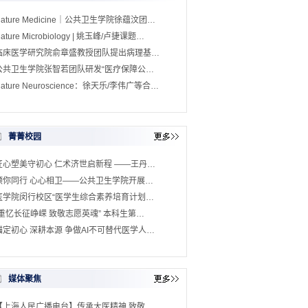
Nature Medicine｜公共卫生学院徐蕴汶团…
ature Microbiology | 姚玉峰/卢捷课题…
临床医学研究院俞章盛教授团队提出病理基…
公共卫生学院张智若团队研发“医疗保障公…
ature Neuroscience：徐天乐/李伟广等合…
菁菁校园
匠心塑美守初心 仁术济世启新程 ——王丹…
预你同行 心心相卫——公共卫生学院开展…
医学院闵行校区“医学生综合素养培育计划…
“重忆长征峥嵘 致敬志愿英魂” 本科生第…
锚定初心 深耕本源 争做AI不可替代医学人…
媒体聚焦
【上海人民广播电台】传承大医精神 致敬…