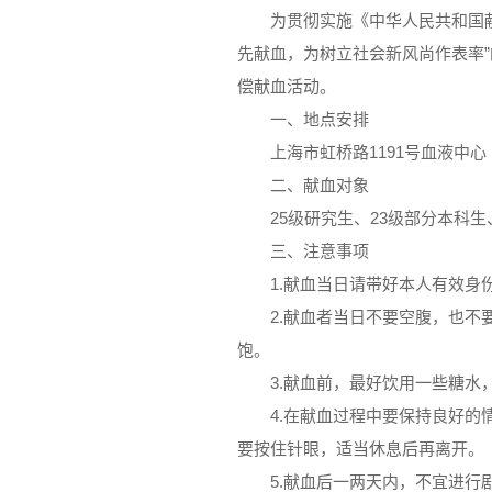
为贯彻实施《中华人民共和国
先献血，为树立社会新风尚作表率”
偿献血活动。
一、地点安排
上海市虹桥路1191号血液中心
二、献血对象
25级研究生、23级部分本科
三、注意事项
1.献血当日请带好本人有效身
2.献血者当日不要空腹，也
饱。
3.献血前，最好饮用一些糖
4.在献血过程中要保持良好
要按住针眼，适当休息后再离开。
5.献血后一两天内，不宜进