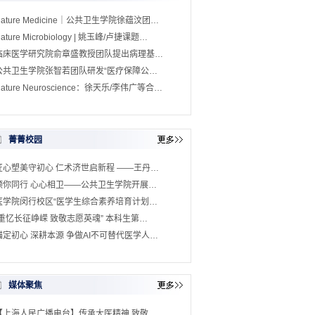
Nature Medicine｜公共卫生学院徐蕴汶团…
ature Microbiology | 姚玉峰/卢捷课题…
临床医学研究院俞章盛教授团队提出病理基…
公共卫生学院张智若团队研发“医疗保障公…
ature Neuroscience：徐天乐/李伟广等合…
菁菁校园
匠心塑美守初心 仁术济世启新程 ——王丹…
预你同行 心心相卫——公共卫生学院开展…
医学院闵行校区“医学生综合素养培育计划…
“重忆长征峥嵘 致敬志愿英魂” 本科生第…
锚定初心 深耕本源 争做AI不可替代医学人…
媒体聚焦
【上海人民广播电台】传承大医精神 致敬…