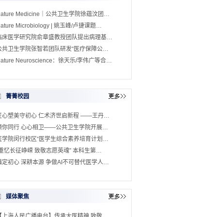
Nature Medicine｜公共卫生学院徐蕴汶团…
ature Microbiology | 姚玉峰/卢捷课题…
临床医学研究院俞章盛教授团队提出病理基…
公共卫生学院张智若团队研发“医疗保障公…
ature Neuroscience：徐天乐/李伟广等合…
菁菁校园
匠心塑美守初心 仁术济世启新程 ——王丹…
预你同行 心心相卫——公共卫生学院开展…
医学院闵行校区“医学生综合素养培育计划…
“重忆长征峥嵘 致敬志愿英魂” 本科生第…
锚定初心 深耕本源 争做AI不可替代医学人…
媒体聚焦
【上海人民广播电台】传承大医精神 致敬…