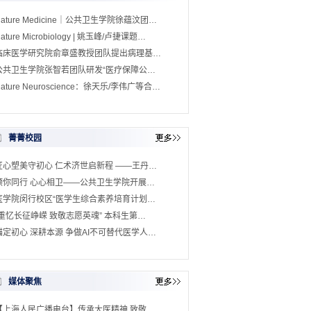
Nature Medicine｜公共卫生学院徐蕴汶团…
ature Microbiology | 姚玉峰/卢捷课题…
临床医学研究院俞章盛教授团队提出病理基…
公共卫生学院张智若团队研发“医疗保障公…
ature Neuroscience：徐天乐/李伟广等合…
菁菁校园
匠心塑美守初心 仁术济世启新程 ——王丹…
预你同行 心心相卫——公共卫生学院开展…
医学院闵行校区“医学生综合素养培育计划…
“重忆长征峥嵘 致敬志愿英魂” 本科生第…
锚定初心 深耕本源 争做AI不可替代医学人…
媒体聚焦
【上海人民广播电台】传承大医精神 致敬…