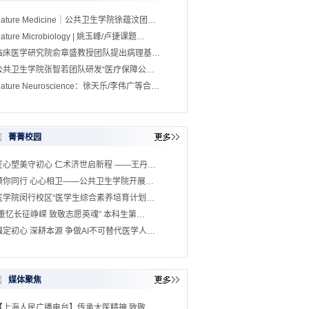
Nature Medicine｜公共卫生学院徐蕴汶团…
ature Microbiology | 姚玉峰/卢捷课题…
临床医学研究院俞章盛教授团队提出病理基…
公共卫生学院张智若团队研发“医疗保障公…
ature Neuroscience：徐天乐/李伟广等合…
菁菁校园
匠心塑美守初心 仁术济世启新程 ——王丹…
预你同行 心心相卫——公共卫生学院开展…
医学院闵行校区“医学生综合素养培育计划…
“重忆长征峥嵘 致敬志愿英魂” 本科生第…
锚定初心 深耕本源 争做AI不可替代医学人…
媒体聚焦
【上海人民广播电台】传承大医精神 致敬…