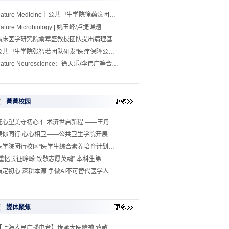
Nature Medicine｜公共卫生学院徐蕴汶团…
ature Microbiology | 姚玉峰/卢捷课题…
临床医学研究院俞章盛教授团队提出病理基…
公共卫生学院张智若团队研发“医疗保障公…
ature Neuroscience：徐天乐/李伟广等合…
菁菁校园
匠心塑美守初心 仁术济世启新程 ——王丹…
预你同行 心心相卫——公共卫生学院开展…
医学院闵行校区“医学生综合素养培育计划…
“重忆长征峥嵘 致敬志愿英魂” 本科生第…
锚定初心 深耕本源 争做AI不可替代医学人…
媒体聚焦
【上海人民广播电台】传承大医精神 致敬…