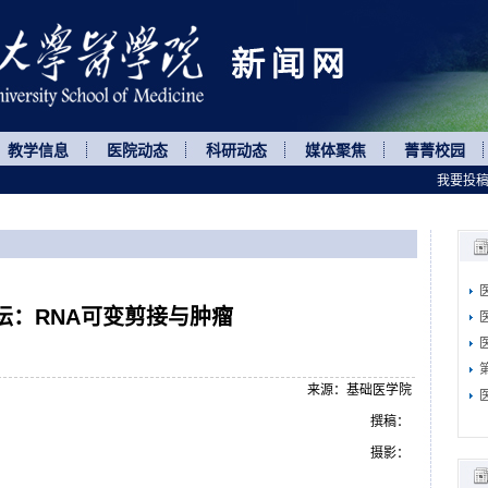
教学信息
医院动态
科研动态
媒体聚焦
菁菁校园
我要投
坛：RNA可变剪接与肿瘤
来源：基础医学院
撰稿：
摄影：