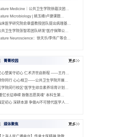
Nature Medicine｜公共卫生学院徐蕴汶团…
ature Microbiology | 姚玉峰/卢捷课题…
临床医学研究院俞章盛教授团队提出病理基…
公共卫生学院张智若团队研发“医疗保障公…
ature Neuroscience：徐天乐/李伟广等合…
菁菁校园
匠心塑美守初心 仁术济世启新程 ——王丹…
预你同行 心心相卫——公共卫生学院开展…
医学院闵行校区“医学生综合素养培育计划…
“重忆长征峥嵘 致敬志愿英魂” 本科生第…
锚定初心 深耕本源 争做AI不可替代医学人…
媒体聚焦
【上海人民广播电台】传承大医精神 致敬…