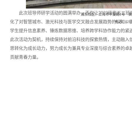
版权所有© 2025 上海交通
此次班导师研学活动的圆满举办，不仅让2023级临五二
浦东校区：上海市半夏路1号 黄
化了对智慧城市、激光科技与医学交叉融合发展趋势的认知，
电话：021-6
学生提升信息素养、锤炼数据思维、培养跨学科协作能力的紧
此次活动为契机，持续保持对前沿科技的探索热情，主动融入
思转化为成长动力，努力成长为兼具专业深度与综合素养的卓
贡献青春力量。