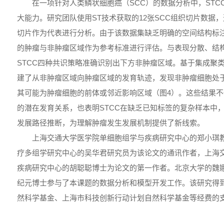
在一项针对人类鳞状细胞癌（SCC）的数据分析中，STC
大能力。研究团队使用ST技术获取的12张SCC组织切片数据
切片作为代表进行分析。由于该数据集缺乏明确的空间结构标
的肿瘤与非肿瘤区域作为参考标准进行评估。与表现分散、结
STCC四种共识策略准确识别出下方非肿瘤区域。基于集成聚
建了从非肿瘤区域向肿瘤区域的发育轨迹，发现非肿瘤细胞处于
其可能为肿瘤细胞的前体或邻近影响区域（图4）。这些结果
的潜在发育关系，也表明STCC在缺乏已知标签的复杂样本中
发展路径推断，为理解肿瘤发生发展机制提供了新线索。
上海交通大学医学院单细胞组学与疾病研究中心的郑小琪
疗多组学研究中心的吴华君研究员为该论文的通讯作者，上海
疾病研究中心的胡聪聪博士为论文的第一作者。北京大学的魏
纪元博士参与了本课题的数据分析和模型开发工作。该研究得
然科学基金、上海市科技创新行动计划自然科学基金等经费的