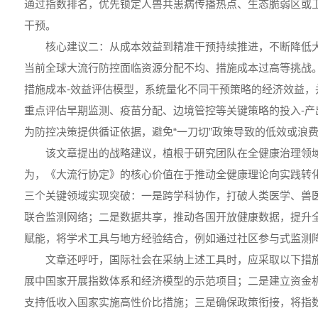
通过指数排名，优先锁定人兽共患病传播热点、生态脆弱区或
干预。
核心建议二：从成本效益到精准干预持续推进，不断降低
当前全球大流行防控面临资源分配不均、措施成本过高等挑战
措施成本-效益评估模型，系统量化不同干预策略的经济效益，
重点评估早期监测、疫苗分配、边境管控等关键策略的投入-产
为防控决策提供循证依据，避免“一刀切”政策导致的低效或浪
该文章提出的战略建议，植根于研究团队在全健康治理领
为，《大流行协定》的核心价值在于推动全健康理论向实践转
三个关键领域实现突破：一是跨学科协作，打破人类医学、兽
联合监测网络；二是数据共享，推动各国开放健康数据，提升
赋能，将学术工具与地方经验结合，例如通过社区参与式监测
文章还呼吁，国际社会在采纳上述工具时，应采取以下措
展中国家开展指数体系和经济模型的示范项目；二是建立资金
支持低收入国家实施高性价比措施；三是确保政策衔接，将指