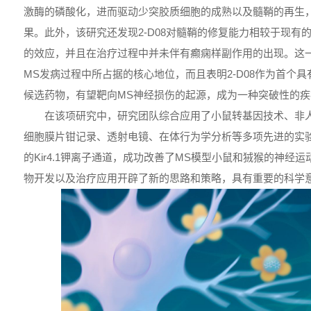
激酶的磷酸化，进而驱动少突胶质细胞的成熟以及髓鞘的再生
果。此外，该研究还发现2-D08对髓鞘的修复能力相较于现有的
的效应，并且在治疗过程中并未伴有癫痫样副作用的出现。这一研
MS发病过程中所占据的核心地位，而且表明2-D08作为首个具有
候选药物，有望靶向MS神经损伤的起源，成为一种突破性的
在该项研究中，研究团队综合应用了小鼠转基因技术、非
细胞膜片钳记录、透射电镜、在体行为学分析等多项先进的实验
的Kir4.1钾离子通道，成功改善了MS模型小鼠和狨猴的神经
物开发以及治疗应用开辟了新的思路和策略，具有重要的科学