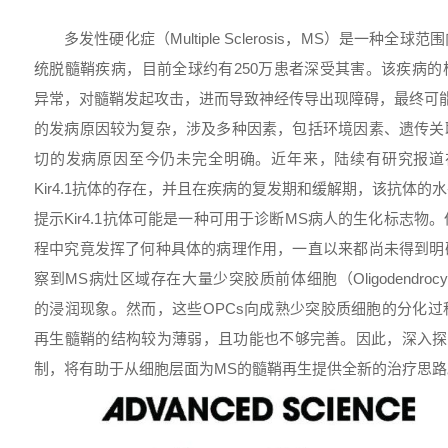
多发性硬化症（Multiple Sclerosis，MS）是一种
统脱髓鞘疾病，目前全球约有250万患者深受其害。该疾病
异常，对髓鞘发起攻击，进而导致神经传导出现障碍，最终可
的发病原因较为复杂，涉及多种因素，包括环境因素、遗传关
切的发病原因至今仍未完全明确。近年来，陆续有研究报道
Kir4.1抗体的存在，并且在疾病的复发期和缓解期，该抗体
提示Kir4.1抗体可能是一种可用于诊断MS病人的生化标志物。但
程中究竟发挥了何种具体的病理作用，一直以来都尚未得到明
察到MS病灶区域存在大量少突胶质前体细胞（Oligodendrocyte Pro
的浸润现象。然而，这些OPCs向成熟少突胶质细胞的分化
再生髓鞘的结构较为薄弱，且功能也不够完善。因此，深入探
制，将有助于从细胞层面为MS的髓鞘再生提供全新的治疗思路