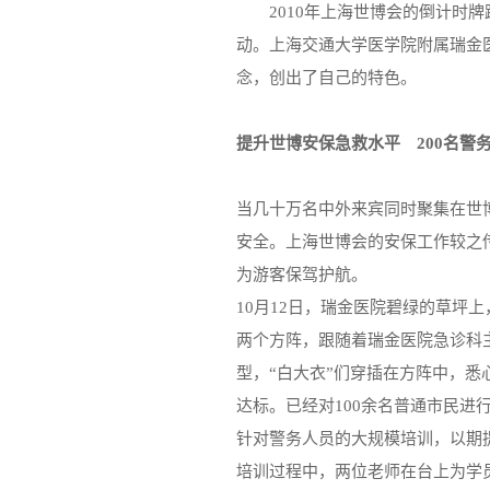
2010年上海世博会的倒计时
动。上海交通大学医学院附属瑞金
念，创出了自己的特色。
提升世博安保急救水平 200名警
当几十万名中外来宾同时聚集在世
安全。上海世博会的安保工作较之
为游客保驾护航。
10月12日，瑞金医院碧绿的草坪
两个方阵，跟随着瑞金医院急诊科
型，“白大衣”们穿插在方阵中，
达标。已经对100余名普通市民进
针对警务人员的大规模培训，以期
培训过程中，两位老师在台上为学