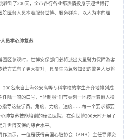
牌跳转到了200天，全市各行各业都热情投身于迎世博行
医院医务人员本着服务世博、服务群众、以人为本的理
务人员学心肺复苏
博园区参观时，世博安保部门必将派出大量警力保障游客
传统方式有了更大提升，具备生命急救知识的警务人员将
上，200名来自上海公安高等专科学校的学生齐齐地排列成
主任陆一鸣的口号，“蓝制服”们节奏划一地按压着假人模
悉心指导这些学员。角度、力度、速度……每一个要求都要
行心肺复苏技能培训的瑞金医院，在迎世博200天时开展了
提升世博安保的综合水平。
员作演示，一位是获得美国心脏协会（AHA）主任导师资