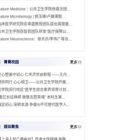
Nature Medicine｜公共卫生学院徐蕴汶团…
ature Microbiology | 姚玉峰/卢捷课题…
临床医学研究院俞章盛教授团队提出病理基…
公共卫生学院张智若团队研发“医疗保障公…
ature Neuroscience：徐天乐/李伟广等合…
菁菁校园
匠心塑美守初心 仁术济世启新程 ——王丹…
预你同行 心心相卫——公共卫生学院开展…
医学院闵行校区“医学生综合素养培育计划…
“重忆长征峥嵘 致敬志愿英魂” 本科生第…
锚定初心 深耕本源 争做AI不可替代医学人…
媒体聚焦
【上海人民广播电台】传承大医精神 致敬…