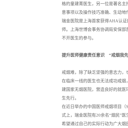
格的童建菁医生，另一位是著名主
意事项以及操作技巧准确、生动地
瑞金医院是上海首家获得AHA认
师。上海世博会事务协调局安保部
不开医生的参与。
提升医师健康责任意识 “戒烟我先
戒烟难，除了缺乏坚强的意志力，
在临床一线的医生也无法成功戒烟
建国家无烟医院，营造良好的就医
生先行。
在近日举办的中国医师戒烟项目（Smoking Te
式上，瑞金医院有20余名“烟民”
希望通过自己的实际行动为广大烟