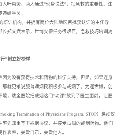
持人叶惠贤。两人通过“现身说法”，把急救的重要性、注
传递给学员。
证的培训机构，并拥有两位大陆地区首批获认证的主任导
部长郑文斌表示，世博安保任务很艰巨，急救技巧培训离
行”树立好榜样
也因为没有获得技术和药物的科学支持。但是，如果连身
，那就更难说服普通烟民积极参与戒烟了。为迎世博，创
环境，瑞金医院把戒烟这门“功课”放到了医生面前，让医
rmination of Physicians Program, STOP）启动仪
医生率先郑重签下戒烟协议，并接受12周的戒烟药物。他们
民作表率，关爱自己，关爱他人。