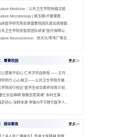
Nature Medicine｜公共卫生学院徐蕴汶团…
ature Microbiology | 姚玉峰/卢捷课题…
临床医学研究院俞章盛教授团队提出病理基…
公共卫生学院张智若团队研发“医疗保障公…
ature Neuroscience：徐天乐/李伟广等合…
菁菁校园
匠心塑美守初心 仁术济世启新程 ——王丹…
预你同行 心心相卫——公共卫生学院开展…
医学院闵行校区“医学生综合素养培育计划…
“重忆长征峥嵘 致敬志愿英魂” 本科生第…
锚定初心 深耕本源 争做AI不可替代医学人…
媒体聚焦
【上海人民广播电台】传承大医精神 致敬…