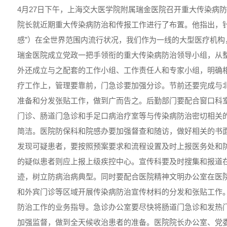
4月27日下午，上海交大医学院附属瑞金医院召开重大传染病
院长就近期重大传染病防治和传报工作进行了布置。他指出，针
感”）在全世界范围内流行状况，我们作为一线的大型医疗机构
瑞金医院成立党政一把手领衔的重大传染病防治领导小组，从
外还成立与之配套的工作小组、工作责任人和专家小组，明确
疗工作上，管理要靠前，门急诊要加强分诊。节前还要完成与
准备和分发张贴工作，做到广而告之。后勤部门要配合窗口科
门诊、肠道门急诊和手足口病治疗室等与传染病防治密切相关
简洁。医院防保科和院感办要加强督查和随访，做好相关的书
发现可疑患者，要按照预案要求和流程设置及时上报医务处和
的疑似患者则应上报上级疾控中心。宣传科要及时搜集和报道
迹，树立防病治病典型。同时要配合医院精神文明办公室在医
和外宾门诊等区域开展传染病防治宣传材料的分发和张贴工作
防治工作的业务指导。急诊办公室要尽快将肠道门急诊和发热
加强监督，做到全天候收治患者的准备。医院院长办公室、党