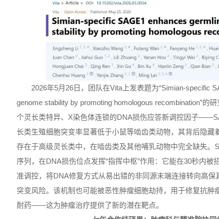
2026年5月26日，团队在Vita上发表题为“Simian-specific SAGE
genome stability by promoting homologous recomb
个灵长类特异、X染色体连锁的DNA损伤应答新调控因子——S
长类生殖细胞突变率显著低于小鼠等啮齿类动物，其背后隐藏着一
存在于高级灵长类中，在啮齿类及其他哺乳动物中完全缺失。S
序列，在DNA损伤位点发挥“指挥中枢”作用：它能在30秒内
准调控，将DNA修复方式从易出错的非同源末端连接转向高保
突变风险。该机制也可能被恶性肿瘤细胞劫持，用于修复抗肿瘤
耐药——这为肿瘤治疗提供了新的潜在靶点。