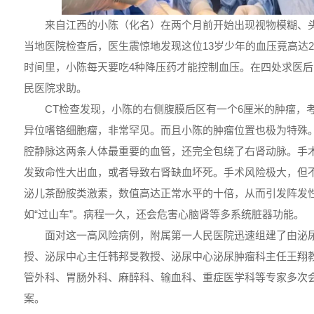
来自江西的小陈（化名）在两个月前开始出现视物模糊、
当地医院检查后，医生震惊地发现这位13岁少年的血压竟高达200
时间里，小陈每天要吃4种降压药才能控制血压。在四处求医
民医院求助。
CT检查发现，小陈的右侧腹膜后区有一个6厘米的肿瘤，考
异位嗜铬细胞瘤，非常罕见。而且小陈的肿瘤位置也极为特殊
腔静脉这两条人体最重要的血管，还完全包绕了右肾动脉。手
发致命性大出血，或者导致右肾缺血坏死。手术风险极大，但
泌儿茶酚胺类激素，数值高达正常水平的十倍，从而引发阵发
如“过山车”。病程一久，还会危害心脑肾等多系统脏器功能。
面对这一高风险病例，附属第一人民医院迅速组建了由泌
授、泌尿中心主任韩邦旻教授、泌尿中心泌尿肿瘤科主任王翔
管外科、胃肠外科、麻醉科、输血科、重症医学科等专家多次
案。