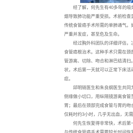
经了解，何先生有40多年的
烟导致肺功能严重受损。术前检查显
传统食管癌手术所需的单肺通气。
严重并发症，甚至危及生命。
经过胸外科团队的详细评估，
食管癌根治术。这种手术只需在颈部
管游离、切除、吻合和淋巴结清扫
状，术后第一天就可以正常下床活
症。
邱明链医生和朱良纲医生共同
侧缘做小切口，用纵隔镜游离食管
胃；最后在颈部完成食管与胃的吻
仅耗时约3小时，几乎无出血，无
何先生恢复得非常快，术后第
与传统食管癌手术需要较长时间恢