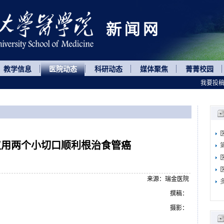
教学信息
医院动态
科研动态
媒体聚焦
菁菁校园
我要投
仅用两个小切口顺利根治食管癌
来源：瑞金医院
撰稿：
摄影：