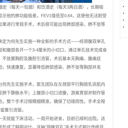
吸烟史（每天一包烟）和饮酒史（每天3两白酒），长期吸
示他的肺功能极差，FEV1值低至0.64，这使他无法耐受
【
如果进行常规手术，术后很可能出现肺部感染、肺不张等
决定为何先生实施一种全新的手术方式——经颈腹双单孔
和腹部各开一个3-4厘米的小切口，通过单孔技术完成食
。不放置胸腔及腹腔引流管，术后基本无胸痛、腹痛症
动，快速康复，显著降低肺部感染、肺不张等胸部并发
为何先生实施手术，医生团队在左颈部平行胸锁乳突肌内
至肺下静脉水平；上腹部小切口进腹，游离胃部并制作管
合。整个手术过程精细精准，确保了切缘阴性。手术全程
需留置引流管。
一天就能下床活动，一周开始进食，目前已顺利出院。这
复形成了鲜明对比。这种"颈腹双孔"手术方式相比传统开