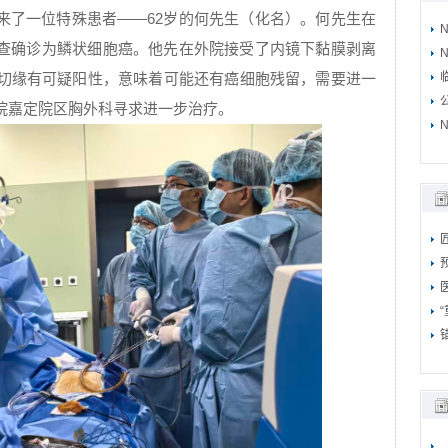
来了一位特殊患者——62岁的何先生（化名）。何先生在
查确诊为鳞状细胞癌。他先在外院接受了内镜下黏膜剥离
N
瘤切缘有可疑阳性，意味着可能还有癌细胞残留，需要进一
院嘉定院区胸外科寻求进一步治疗。
N