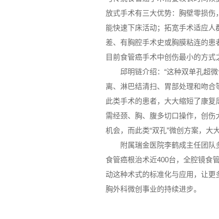
放式手术有三大优势：胸壁零损伤
能快速下床活动；拓宽手术适应人
差、有胸腔手术史或胸膜粘连的患者
目前食管癌手术中创伤最小的方式
邱明链介绍：“这种双单孔超
离、淋巴结清扫、胃部处理和吻合
此类手术的患者，大大缩短了康复
需经颈、胸、腹多切口操作，创伤
机会，而此类“双孔”微创方案，大
附属瑞金医院李鹤成主任团队
食管癌根治术近400台，全腔镜食
动这种术式的标准化与应用，让更
胸外科微创事业的持续进步。