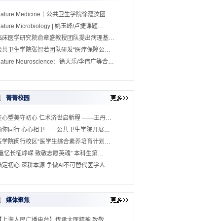
Nature Medicine｜公共卫生学院徐蕴汶团…
ature Microbiology | 姚玉峰/卢捷课题…
临床医学研究院俞章盛教授团队提出病理基…
公共卫生学院张智若团队研发“医疗保障公…
ature Neuroscience：徐天乐/李伟广等合…
菁菁校园
匠心塑美守初心 仁术济世启新程 ——王丹…
预你同行 心心相卫——公共卫生学院开展…
医学院闵行校区“医学生综合素养培育计划…
“重忆长征峥嵘 致敬志愿英魂” 本科生第…
锚定初心 深耕本源 争做AI不可替代医学人…
媒体聚焦
【上海人民广播电台】传承大医精神 致敬…