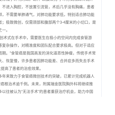
，不进入胸腔，不放置引流管，术后几乎没有胸痛，患者
群，不需要单肺通气，对肺功能要求低，特别适合肺功能
；极致微创，仅需颈部和腹部两个3-4厘米的小切口，是
之一。
微创术式在手术中，需要医生在极小的空间内完成食管游
等复杂操作，对精准度和团队配合要求极高。但对于适应
周期。”食管癌是我国高发的消化道恶性肿瘤，传统手术常
大、恢复慢，许多患者因肺功能差、合并症多而失去手术
大提高了患者的治愈效果。
多年来致力于食管癌微创技术的突破，已累计完成机器人
管癌根治术逾千例。未来，附属瑞金医院胸外科将继续推
多以往被认为"无法手术"的患者重获治疗机会，助力中国