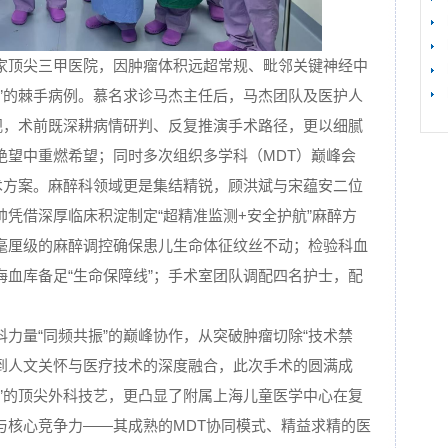
家顶尖三甲医院，因肿瘤体积远超常规、毗邻关键神经中
【
高”的棘手病例。慕名求诊马杰主任后，马杰团队及医护人
重视，术前既深耕病情研判、反复推演手术路径，更以细腻
绝望中重燃希望；同时多次组织多学科（MDT）巅峰会
手术方案。麻醉科领域更是集结精锐，顾洪斌与宋蕴安二位
凭借深厚临床积淀制定“超精准监测+安全护航”麻醉方
毫厘级的麻醉调控确保患儿生命体征纹丝不动；检验科血
海血库备足“生命保障线”；手术室团队调配四名护士，配
力量“同频共振”的巅峰协作，从突破肿瘤切除“技术禁
再到人文关怀与医疗技术的深度融合，此次手术的圆满成
心”的顶尖外科技艺，更凸显了附属上海儿童医学中心在复
与核心竞争力——其成熟的MDT协同模式、精益求精的医