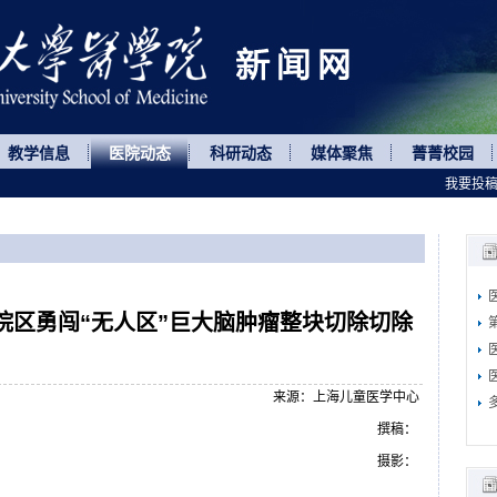
教学信息
医院动态
科研动态
媒体聚焦
菁菁校园
我要投
院区勇闯“无人区”巨大脑肿瘤整块切除切除
来源：上海儿童医学中心
撰稿：
摄影：