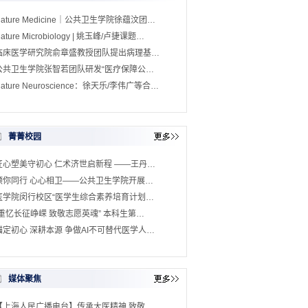
Nature Medicine｜公共卫生学院徐蕴汶团…
ature Microbiology | 姚玉峰/卢捷课题…
临床医学研究院俞章盛教授团队提出病理基…
公共卫生学院张智若团队研发“医疗保障公…
ature Neuroscience：徐天乐/李伟广等合…
菁菁校园
匠心塑美守初心 仁术济世启新程 ——王丹…
预你同行 心心相卫——公共卫生学院开展…
医学院闵行校区“医学生综合素养培育计划…
“重忆长征峥嵘 致敬志愿英魂” 本科生第…
锚定初心 深耕本源 争做AI不可替代医学人…
媒体聚焦
【上海人民广播电台】传承大医精神 致敬…