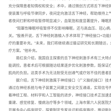
充分保障患者知情权和安全；术中，通过微创方式将舌下神经
使装置与呼吸节律同步，夜间定向激活舌下神经，帮助维持上
者夜间打鼾和呼吸暂停明显减少，血氧饱和度显著提升，睡眠
“阻塞性睡眠呼吸暂停不仅影响睡眠，还与高血压、冠心病
关。”殷善开说，舌下神经刺激植入手术体现了“神经接口+功能
疗的重要补充。“未来，我们将继续通过循证研究和长期随访，
疗方案。”他补充。
易红良介绍，我国自主探索的舌下神经刺激手术有三大特
能调控。患者术后可根据随访结果逐步优化刺激参数，既保证
肌肉的负担。这类手术为无法耐受无创通气或疗效不佳的患者
据介绍，舌下神经刺激属于神经接口（广义脑机接口）技
通过在神经系统与电子装置之间建立安全交互通道，实现信号
着神经工程、材料学和人工智能的进步，神经接口技术正加速
重建、感觉修复、慢病治疗等多个领域。上海市第六人民医院
开展多中心临床研究，探索制定专家共识和临床路径，推动新