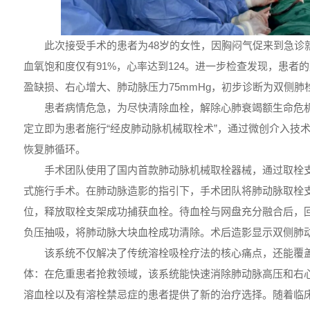
此次接受手术的患者为48岁的女性，因胸闷气促来到急诊
血氧饱和度仅有91%，心率达到124。进一步检查发现，患者
盈缺损、右心增大、肺动脉压力75mmHg，初步诊断为双侧肺
患者病情危急，为尽快清除血栓，解除心肺衰竭额生命危
定立即为患者施行“经皮肺动脉机械取栓术”，通过微创介入技
恢复肺循环。
手术团队使用了国内首款肺动脉机械取栓器械，通过取栓
式施行手术。在肺动脉造影的指引下，手术团队将肺动脉取栓
位，释放取栓支架成功捕获血栓。待血栓与网盘充分融合后，
负压抽吸，将肺动脉大块血栓成功清除。术后造影显示双侧肺
该系统不仅解决了传统溶栓吸栓疗法的核心痛点，还能覆
体：在危重患者抢救领域，该系统能快速消除肺动脉高压和右
溶血栓以及有溶栓禁忌症的患者提供了新的治疗选择。随着临