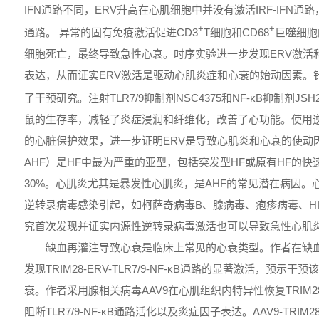
IFN通路不同，ERV升高在心肌细胞中并没有激活IRF-IFN通路
+
+
通路。 异常的固有免疫激活促进CD3
T细胞和CD68
巨噬细胞
细胞死亡，最终导致急性心衰。时序实验进一步发现ERV激活
表达，从而证实ERV激活是驱动心肌炎症和心衰的始动因素。
了干预研究。注射TLR7/9抑制剂NSC4375和NF-κB抑制剂JSH
鼠的生存率，减轻了炎症浸润和纤维化，改善了心功能。使用
的心脏保护效果，进一步证明ERV是导致心肌炎和心衰的使动因素。急
AHF）是HF中最为严重的亚型，包括突发型HF或原有HF的快
30%。心肌炎尤其是暴发性心肌炎，是AHF的常见潜在病因。
逆转录病毒感染引起，如柯萨奇病毒B、腺病毒、疱疹病毒、HIV和
究首次发现并证实内源性逆转录病毒激活也可以导致急性心肌
缺血再灌注导致心衰是临床上常见的心衰类型。作者在缺血
发现TRIM28-ERV-TLR7/9-NF-κB通路的显著激活，预示干
衰。作者采用腺相关病毒AAV9在心肌组织内特异性恢复TRIM
阻断TLR7/9-NF-κB通路活化以及炎症因子表达。AAV9-TR