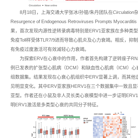
8月18日，上海交通大学张冰/孙锟/朱丹团队在
Circulation
杂
Resurgence of Endogenous Retroviruses Prompts Myocardit
果，首次发现内源性逆转录病毒特别是ERV1亚家族在多种类
免疫Toll样受体TLR7/9进而导致心肌炎及心力衰竭。相反，抑
有免疫过度激活可有效减轻心力衰竭。
为探索ERV在心衰中的作用，作者首先构建了逆转座子RN
例已发表的扩张型心肌病（DCM）和缺血性心肌病（ICM）心
组数据集。结果发现在心衰心肌组织中ERV显著上调，而其他逆转
见明显变化。其中ERV亚家族HERV1在三个数据集中一致且显
亚型。作者还在小鼠及非人灵长类心衰模型中进一步证明ERV
明ERV1激活是多类型心衰的共同分子特征。