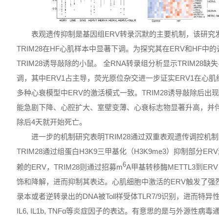
表观遗传抑制是基因组ERV转录沉默的主要机制，该研究
TRIM28在HF心肌样本中显著下调。为探究其在ERV和HF中
TRIM28诱导敲除的小鼠。 全RNA转录组分析显示TRIM28
调，其中ERV1占主导，荧光原位杂交进一步证实ERV1在心肌
多种心衰模型中ERV的激活模式一致。TRIM28诱导敲除后
能急剧下降、心腔扩大、室壁变薄、心衰标志物显著升高，并
除后4天就开始死亡。
进一步的机制研究表明TRIM28通过双重表观遗传调控机
TRIM28通过组蛋白H3K9三甲基化（H3K9me3）抑制部分ER
6
赖的ERV，TRIM28则通过招募m
A甲基转移酶METTL3到ER
饰和降解，进而抑制其表达。心肌细胞中激活的ERV触发了强
录本或者逆转录出的DNA被Toll样受体TLR7/9识别，进而特异
IL6, IL1b, TNFɑ等炎症因子的表达。有意思的是与外源性