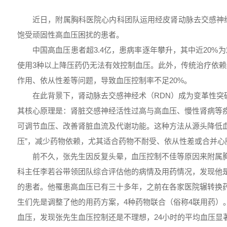
近日，附属胸科医院心内科团队运用经皮肾动脉去交感神
饱受顽固性高血压困扰的患者。
中国高血压患者超3.4亿，患病率逐年攀升，其中近20%
使用3种以上降压药仍无法有效控制血压。此外，传统治疗依
作用、依从性差等问题，导致血压控制率不足20%。
在此背景下，肾动脉去交感神经术（RDN）成为变革性突
其核心原理是：肾脏交感神经活性过高与高血压、慢性肾病等
可调节血压、改善肾脏血流及代谢功能。这种方法从源头降低血
压”，减少药物依赖，尤其适合药物不耐受、依从性差或合并心
前不久，张先生因反复头晕，血压控制不佳等原因来附属
科主任李若谷带领团队综合评估他的病情及用药情况，发现他
的患者。他罹患高血压已有三十多年，之前在各家医院辗转换
生们先是调整了他的用药方案，4种药物联合（俗称4联用药）
血压，发现张先生血压控制还是不理想，24小时的平均血压显