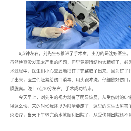
6点钟左右，刘先生被推进了手术室，主刀的是沈婷医生。
虽然检查没发现太严重的问题，但毕竟眼睛结构太精细了，必须
术过程中，医生们小心翼翼地把钉子完整取了出来。因为钉子
了出来，医生们赶紧给伤口消毒、用头孢冲洗，仔细缝好伤口
膜脱离。晚上7点10分左右，手术成功结束。
今天早上，刘先生的视力就有了明显恢复，从受伤时的0.4提
得这么快，来的时候我还以为眼睛要废了，这里的医生太厉害了
炎治疗，当天下午输完药水就顺利出院了，从受伤到出院还不到