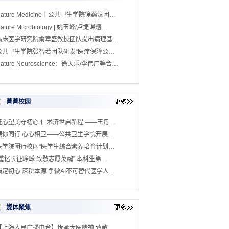
Nature Medicine｜公共卫生学院徐蕴汶团…
ature Microbiology | 姚玉峰/卢捷课题…
临床医学研究院俞章盛教授团队提出病理基…
公共卫生学院张智若团队研发“医疗保障公…
ature Neuroscience：徐天乐/李伟广等合…
菁菁校园
匠心塑美守初心 仁术济世启新程 ——王丹…
预你同行 心心相卫——公共卫生学院开展…
医学院闵行校区“医学生综合素养培育计划…
“重忆长征峥嵘 致敬志愿英魂” 本科生第…
锚定初心 深耕本源 争做AI不可替代医学人…
媒体聚焦
【上海人民广播电台】传承大医精神 致敬…