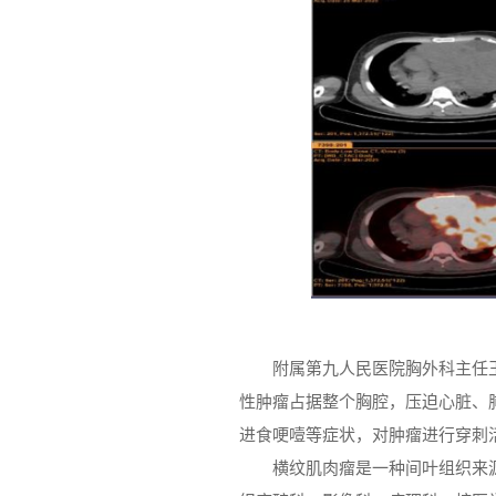
附属第九人民医院胸外科主任
性肿瘤占据整个胸腔，压迫心脏、
进食哽噎等症状，对肿瘤进行穿刺活
横纹肌肉瘤是一种间叶组织来