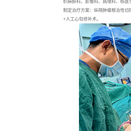
织麻醉科、影像科、病理科、核医
制定治疗方案：纵隔肿瘤根治性切
+人工心包修补术。