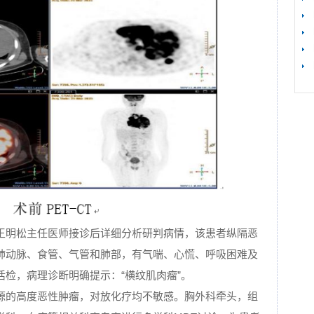
【
王明松主任医师接诊后详细分析研判病情，该患者纵隔恶
肺动脉、食管、气管和肺部，有气喘、心慌、呼吸困难及
检，病理诊断明确提示：“横纹肌肉瘤”。
源的高度恶性肿瘤，对放化疗均不敏感。胸外科牵头，组