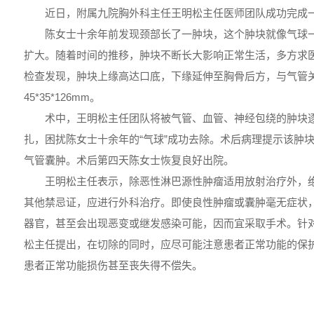
近日，附属九院胸外科主任王明松主任医师团队成功完成
陈女士十余年前发现颈部长了一肿块，这个肿块就像气球
扩大。随着时间的推移，肿块不断长大影响正常生活，多方求
检查发现，肿块上缘高达口底，下缘延伸至胸骨后方，与气管
45*35*126mm。
术中，王明松主任团队将被气管、血管、神经包绕的肿块
扎，困扰陈女士十余年的“气球”成功去除。术后病理提示该肿
气管囊肿。术后第四天陈女士恢复良好出院。
王明松主任表示，除恶性淋巴源性肿瘤适用放射治疗外，
其他禁忌证，应进行外科治疗。即使良性肿瘤或囊肿毫无症状
器官，甚至会出现恶变或继发感染可能，因而宜采取手术。针
松主任提出，在切除的同时，应尽可能注意患者正常功能的保
患者正常功能损伤甚至丧失得不偿失。