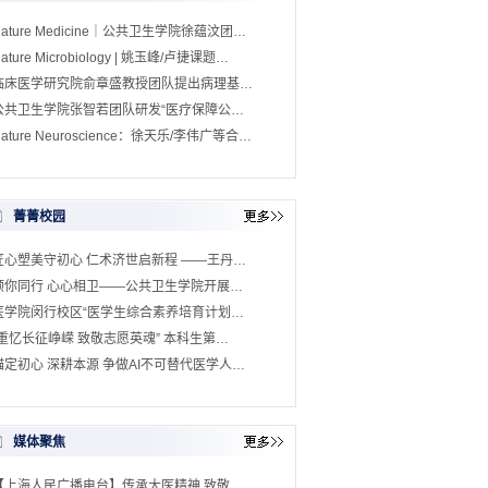
Nature Medicine｜公共卫生学院徐蕴汶团…
ature Microbiology | 姚玉峰/卢捷课题…
临床医学研究院俞章盛教授团队提出病理基…
公共卫生学院张智若团队研发“医疗保障公…
ature Neuroscience：徐天乐/李伟广等合…
菁菁校园
匠心塑美守初心 仁术济世启新程 ——王丹…
预你同行 心心相卫——公共卫生学院开展…
医学院闵行校区“医学生综合素养培育计划…
“重忆长征峥嵘 致敬志愿英魂” 本科生第…
锚定初心 深耕本源 争做AI不可替代医学人…
媒体聚焦
【上海人民广播电台】传承大医精神 致敬…