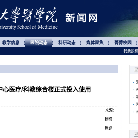
教学信息
医院动态
科研动态
媒体聚焦
菁菁校园
我要投
中心医疗/科教综合楼正式投入使用
来源：
撰稿：
摄影：