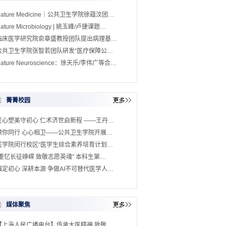
Nature Medicine｜公共卫生学院徐蕴汶团…
ature Microbiology | 姚玉峰/卢捷课题…
临床医学研究院俞章盛教授团队提出病理基…
公共卫生学院张智若团队研发“医疗保障公…
ature Neuroscience：徐天乐/李伟广等合…
菁菁校园
匠心塑美守初心 仁术济世启新程 ——王丹…
预你同行 心心相卫——公共卫生学院开展…
医学院闵行校区“医学生综合素养培育计划…
“重忆长征峥嵘 致敬志愿英魂” 本科生第…
锚定初心 深耕本源 争做AI不可替代医学人…
媒体聚焦
【上海人民广播电台】传承大医精神 致敬…