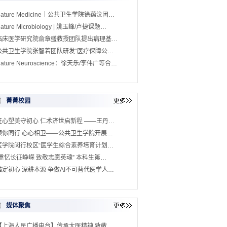
Nature Medicine｜公共卫生学院徐蕴汶团…
ature Microbiology | 姚玉峰/卢捷课题…
临床医学研究院俞章盛教授团队提出病理基…
公共卫生学院张智若团队研发“医疗保障公…
ature Neuroscience：徐天乐/李伟广等合…
菁菁校园
匠心塑美守初心 仁术济世启新程 ——王丹…
预你同行 心心相卫——公共卫生学院开展…
医学院闵行校区“医学生综合素养培育计划…
“重忆长征峥嵘 致敬志愿英魂” 本科生第…
锚定初心 深耕本源 争做AI不可替代医学人…
媒体聚焦
【上海人民广播电台】传承大医精神 致敬…