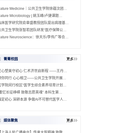
Nature Medicine｜公共卫生学院徐蕴汶团…
ature Microbiology | 姚玉峰/卢捷课题…
临床医学研究院俞章盛教授团队提出病理基…
公共卫生学院张智若团队研发“医疗保障公…
ature Neuroscience：徐天乐/李伟广等合…
菁菁校园
匠心塑美守初心 仁术济世启新程 ——王丹…
预你同行 心心相卫——公共卫生学院开展…
医学院闵行校区“医学生综合素养培育计划…
“重忆长征峥嵘 致敬志愿英魂” 本科生第…
锚定初心 深耕本源 争做AI不可替代医学人…
媒体聚焦
【上海人民广播电台】传承大医精神 致敬…