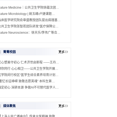
Nature Medicine｜公共卫生学院徐蕴汶团…
ature Microbiology | 姚玉峰/卢捷课题…
临床医学研究院俞章盛教授团队提出病理基…
公共卫生学院张智若团队研发“医疗保障公…
ature Neuroscience：徐天乐/李伟广等合…
菁菁校园
匠心塑美守初心 仁术济世启新程 ——王丹…
预你同行 心心相卫——公共卫生学院开展…
医学院闵行校区“医学生综合素养培育计划…
“重忆长征峥嵘 致敬志愿英魂” 本科生第…
锚定初心 深耕本源 争做AI不可替代医学人…
媒体聚焦
【上海人民广播电台】传承大医精神 致敬…