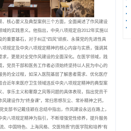
【
景、核心要义及典型案例三个方面，全面阐述了作风建设
域的实践意义。他指出，中央八项规定自2012年实施以
设的重要基石，对于纠正“四风”顽疾、永葆党的先进性具
八项规定及中央八项规定精神的核心内容与实质，强调其
要求，更是对全党作风建设的全面深化。在医学领域，践
成，党员干部和医务工作者必须始终坚持以人民为中心的
服务的全过程，如深入医院基层了解患者需求、优化医疗
结合近年来医疗卫生领域违反中央八项规定精神的典型案
义、享乐主义和奢靡之风等问题的具体表现，指出党员干
作风建设作为“终身课”，常扫思想灰尘、常补精神之钙，
教工党支部书记戴佳颖在总结中指出，作风建设永远在路上，
中央八项规定精神为指引，不断增强党性修养，提升服务
流、中国特色、上海风格、交医特质”的医学院和培养“有