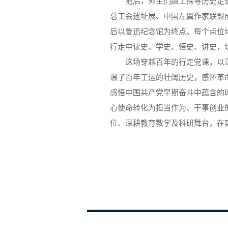
随后，师生们踏上探寻历史足
总工会遗址展、中国左翼作家联盟
后以鲁迅纪念馆为终点。每个点位
行走中读史、学史、悟史、讲史，切
这场穿越百年的行走党课，以
温了百年工运的壮阔历史，感怀革
感悟中国共产党早期奋斗中蕴含的
心使命转化为担当作为、干事创业
位、深耕教育教学及科研舞台，在