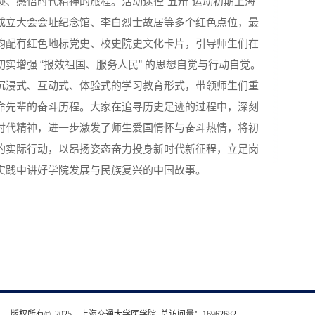
迹、感悟时代精神的旅程。活动途径“五卅”运动初期上海
成立大会会址纪念馆、李白烈士故居等多个红色点位，最
均配有红色地标党史、校史院史文化卡片，引导师生们在
实增强 “报效祖国、服务人民” 的思想自觉与行动自觉。
沉浸式、互动式、体验式的学习教育形式，带领师生们重
命先辈的奋斗历程。大家在追寻历史足迹的过程中，深刻
时代精神，进一步激发了师生爱国情怀与奋斗热情，将初
的实际行动，以昂扬姿态奋力投身新时代新征程，立足岗
实践中讲好学院发展与民族复兴的中国故事。
版权所有© 2025 上海交通大学医学院 总访问量：
16962682