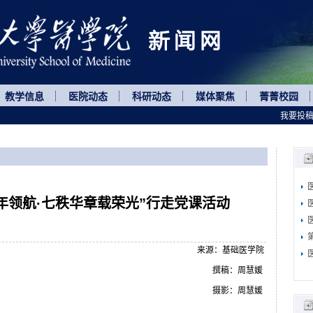
教学信息
医院动态
科研动态
媒体聚焦
菁菁校园
我要投
年领航·七秩华章载荣光”行走党课活动
来源：基础医学院
撰稿：周慧媛
摄影：周慧媛