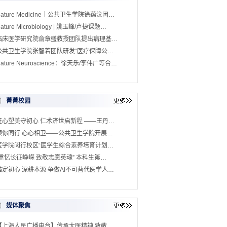
Nature Medicine｜公共卫生学院徐蕴汶团…
ature Microbiology | 姚玉峰/卢捷课题…
临床医学研究院俞章盛教授团队提出病理基…
公共卫生学院张智若团队研发“医疗保障公…
ature Neuroscience：徐天乐/李伟广等合…
菁菁校园
匠心塑美守初心 仁术济世启新程 ——王丹…
预你同行 心心相卫——公共卫生学院开展…
医学院闵行校区“医学生综合素养培育计划…
“重忆长征峥嵘 致敬志愿英魂” 本科生第…
锚定初心 深耕本源 争做AI不可替代医学人…
媒体聚焦
【上海人民广播电台】传承大医精神 致敬…