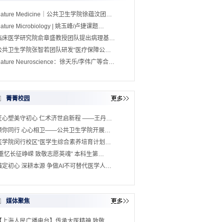
Nature Medicine｜公共卫生学院徐蕴汶团…
ature Microbiology | 姚玉峰/卢捷课题…
临床医学研究院俞章盛教授团队提出病理基…
公共卫生学院张智若团队研发“医疗保障公…
ature Neuroscience：徐天乐/李伟广等合…
菁菁校园
匠心塑美守初心 仁术济世启新程 ——王丹…
预你同行 心心相卫——公共卫生学院开展…
医学院闵行校区“医学生综合素养培育计划…
“重忆长征峥嵘 致敬志愿英魂” 本科生第…
锚定初心 深耕本源 争做AI不可替代医学人…
媒体聚焦
【上海人民广播电台】传承大医精神 致敬…