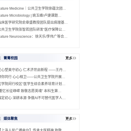
Nature Medicine｜公共卫生学院徐蕴汶团…
ature Microbiology | 姚玉峰/卢捷课题…
临床医学研究院俞章盛教授团队提出病理基…
公共卫生学院张智若团队研发“医疗保障公…
ature Neuroscience：徐天乐/李伟广等合…
菁菁校园
匠心塑美守初心 仁术济世启新程 ——王丹…
预你同行 心心相卫——公共卫生学院开展…
医学院闵行校区“医学生综合素养培育计划…
“重忆长征峥嵘 致敬志愿英魂” 本科生第…
锚定初心 深耕本源 争做AI不可替代医学人…
媒体聚焦
【上海人民广播电台】传承大医精神 致敬…