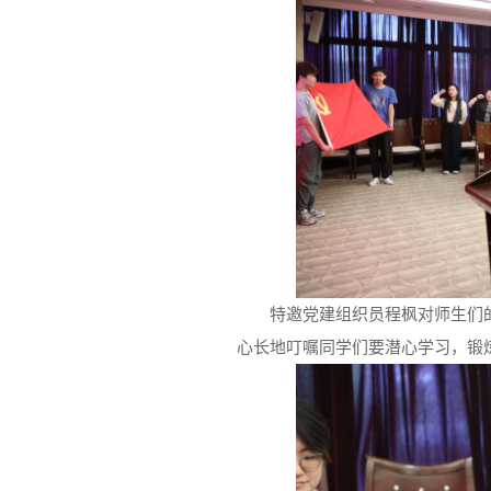
特邀党建组织员程枫对师生们
心长地叮嘱同学们要潜心学习，锻