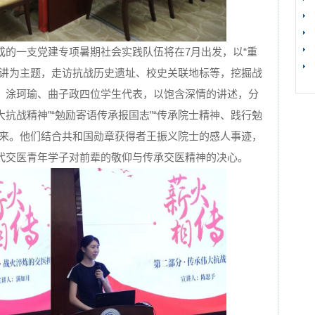
【
成的一支党建专项暑期社会实践队伍将在7月出发，以“重
宣讲为主题，走访抗战历史遗址、校史关联地标等，挖掘战
、涂珂瑜、曲子政四位学生代表，以饱含深情的讲述，分
大抗战精神”“勉励寄语传承报国志”“传承院士精神、践行勉
未来。他们结合共和国勋章获得者王振义院士的感人事迹，
代交医青年学子对前辈的敬仰与传承交医精神的决心。