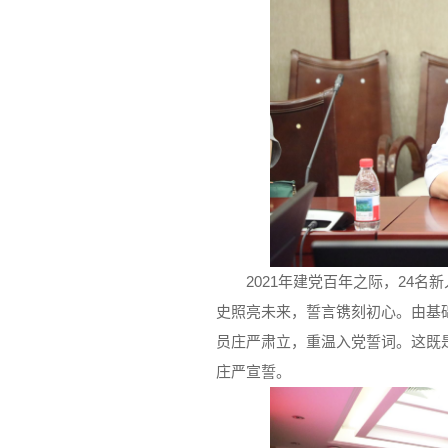
2021年建党百年之际，24
史照亮未来，誓言镌刻初心。由基
员庄严肃立，重温入党誓词。这既
庄严宣誓。